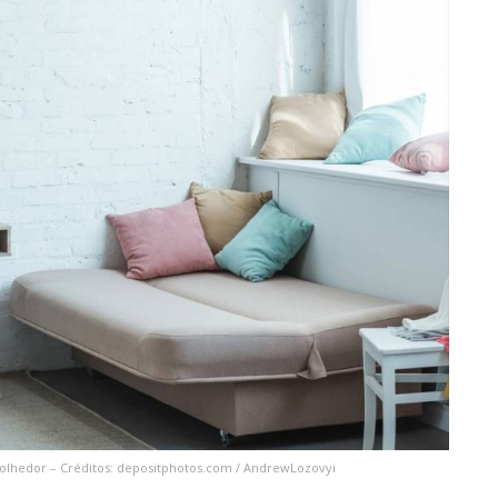
olhedor – Créditos: depositphotos.com / AndrewLozovyi