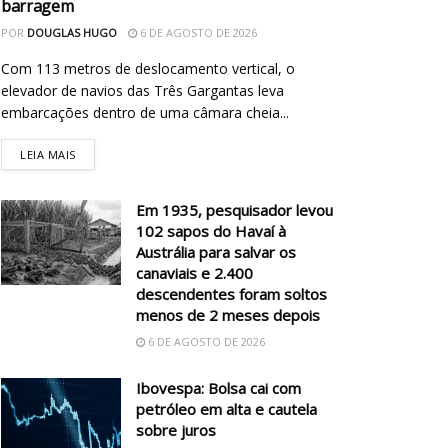
barragem
POR
DOUGLAS HUGO
6 DE AGOSTO DE 2026
Com 113 metros de deslocamento vertical, o
elevador de navios das Três Gargantas leva
embarcações dentro de uma câmara cheia...
LEIA MAIS
Em 1935, pesquisador levou
102 sapos do Havaí à
Austrália para salvar os
canaviais e 2.400
descendentes foram soltos
menos de 2 meses depois
6 DE AGOSTO DE 2026
Ibovespa: Bolsa cai com
petróleo em alta e cautela
sobre juros