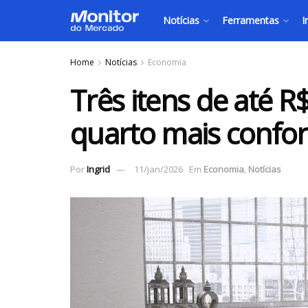
Notícias
Ferramentas
I
Home
Notícias
Economia
Três itens de até 
quarto mais confor
Por
Ingrid
11/jan/2026
Em
Economia
,
Notícias