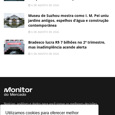
6 DE AGOSTO DE 2026
Museu de Suzhou mostra como I. M. Pei uniu
jardins antigos, espelhos d’água e construção
contemporânea
6 DE AGOSTO DE 2026
Bradesco lucra R$ 7 bilhões no 2º trimestre,
mas inadimplência acende alerta
6 DE AGOSTO DE 2026
Notícias, análises e dados para você tomar as melhores decisões.
Utilizamos cookies para oferecer melhor
Navegue no site