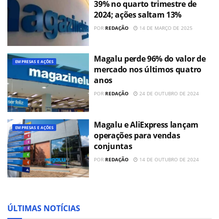
39% no quarto trimestre de
2024; ações saltam 13%
POR
REDAÇÃO
14 DE MARÇO DE 2025
Magalu perde 96% do valor de
EMPRESAS E AÇÕES
mercado nos últimos quatro
anos
POR
REDAÇÃO
24 DE OUTUBRO DE 2024
Magalu e AliExpress lançam
EMPRESAS E AÇÕES
operações para vendas
conjuntas
POR
REDAÇÃO
14 DE OUTUBRO DE 2024
ÚLTIMAS NOTÍCIAS