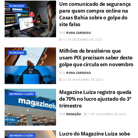
Um comunicado de segurança
ECONOMIA
para quem compra online na
Casas Bahia sobre o golpe do
site falso
POR
RYAN CARDOSO
17 DE DEZEMBRO DE 2025
Milhões de brasileiros que
ECONOMIA
usam PIX precisam saber deste
golpe que circula em novembro
POR
RYAN CARDOSO
22 DE NOVEMBRO DE 2025
Magazine Luiza registra queda
EMPRESAS E AÇÕES
de 70% no lucro ajustado do 3º
trimestre
POR
REDAÇÃO
7 DE NOVEMBRO DE 2025
Lucro do Magazine Luiza sobe
EMPRESAS E AÇÕES