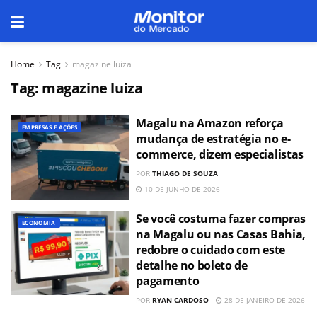
Home
Tag
magazine luiza
Tag:
magazine luiza
Magalu na Amazon reforça
EMPRESAS E AÇÕES
mudança de estratégia no e-
commerce, dizem especialistas
POR
THIAGO DE SOUZA
10 DE JUNHO DE 2026
Se você costuma fazer compras
ECONOMIA
na Magalu ou nas Casas Bahia,
redobre o cuidado com este
detalhe no boleto de
pagamento
POR
RYAN CARDOSO
28 DE JANEIRO DE 2026