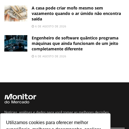
A casa pode criar mofo mesmo sem
vazamento quando o ar úmido não encontra
saída
6 DE AGOSTO DE 2026
Engenheiro de software quântico programa
máquinas que ainda funcionam de um jeito
completamente diferente
6 DE AGOSTO DE 2026
Notícias, análises e dados para você tomar as melhores decisões.
Utilizamos cookies para oferecer melhor
Navegue no site