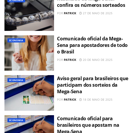
ECONOMIA
confira os números sorteados
POR
PATRICK
27 DE MAIO DE 2025
Comunicado oficial da Mega-
ECONOMIA
Sena para apostadores de todo
o Brasil
POR
PATRICK
20 DE MAIO DE 2025
Aviso geral para brasileiros que
ECONOMIA
participam dos sorteios da
Mega-Sena
POR
PATRICK
18 DE MAIO DE 2025
Comunicado oficial para
ECONOMIA
brasileiros que apostam na
Mega-Sena