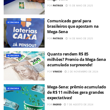
POR
PATRICK
15 DE MAIO DE 2025
Comunicado geral para
ECONOMIA
brasileiros que apostam na
Mega-Sena
POR
PATRICK
14 DE MAIO DE 2025
Quanto rendem R$ 85
ECONOMIA
milhões? Premio da Mega-Sena
acumulada surpreende!
POR
VINICIO
2 DE NOVEMBRO DE 2024
Mega-Sena: prêmio acumulado
ECONOMIA
de R$ 11 milhões gera grandes
expectativas!
POR
INGRID
7 DE AGOSTO DE 2024