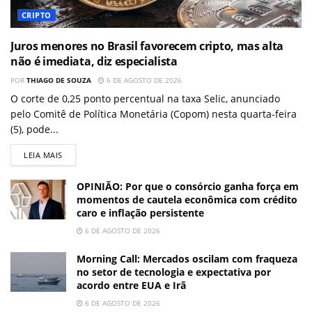
CRIPTO
Juros menores no Brasil favorecem cripto, mas alta
não é imediata, diz especialista
POR
THIAGO DE SOUZA
6 DE AGOSTO DE 2026
O corte de 0,25 ponto percentual na taxa Selic, anunciado
pelo Comitê de Política Monetária (Copom) nesta quarta-feira
(5), pode...
LEIA MAIS
OPINIÃO: Por que o consórcio ganha força em
momentos de cautela econômica com crédito
caro e inflação persistente
6 DE AGOSTO DE 2026
Morning Call: Mercados oscilam com fraqueza
no setor de tecnologia e expectativa por
acordo entre EUA e Irã
6 DE AGOSTO DE 2026