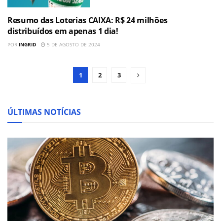
Resumo das Loterias CAIXA: R$ 24 milhões
ECONOMIA
distribuídos em apenas 1 dia!
POR
INGRID
5 DE AGOSTO DE 2024
1
2
3
ÚLTIMAS NOTÍCIAS