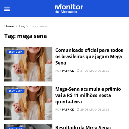
Home
Tag
mega sena
Tag:
mega sena
Comunicado oficial para todos
ECONOMIA
os brasileiros que jogam Mega-
Sena
POR
PATRICK
31 DE MAIO DE 2025
Mega-Sena acumula e prêmio
ECONOMIA
vai a R$ 11 milhões nesta
quinta-feira
POR
PATRICK
29 DE MAIO DE 2025
Resultado da Mega-Sena: