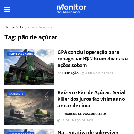
Home
Tag
pão de açúcar
Tag:
pão de açúcar
GPA conclui operação para
EMPRESAS E AÇÕES
renegociar R$ 2 bi em dívidas e
ações sobem
POR
REDAÇÃO
6 DE MAIO DE 2026
Raízen e Pão de Açúcar: Serial
ECONOMIA
killer dos juros faz vítimas no
andar de cima
POR
MARCOS DE VASCONCELLOS
11 DE MARÇO DE 2026
Na tentativa de sobreviver,