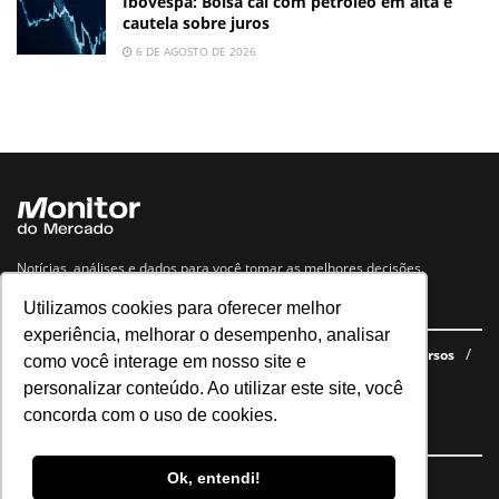
Ibovespa: Bolsa cai com petróleo em alta e
cautela sobre juros
6 DE AGOSTO DE 2026
Notícias, análises e dados para você tomar as melhores decisões.
Utilizamos cookies para oferecer melhor
Navegue no site
experiência, melhorar o desempenho, analisar
Últimas notícias
Quem somos
E-books gratuitos
Cursos
como você interage em nosso site e
Política de privacidade
personalizar conteúdo. Ao utilizar este site, você
concorda com o uso de cookies.
Siga nossas redes
Ok, entendi!