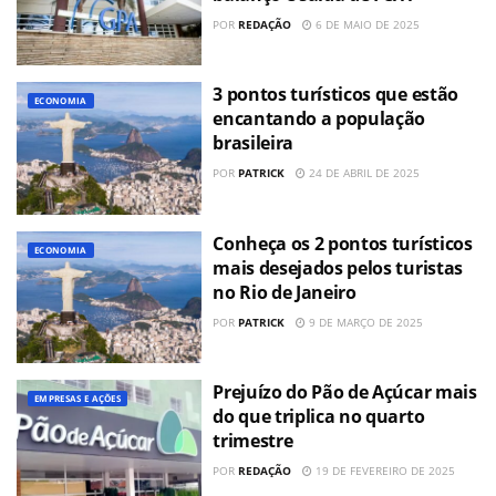
POR
REDAÇÃO
6 DE MAIO DE 2025
3 pontos turísticos que estão
ECONOMIA
encantando a população
brasileira
POR
PATRICK
24 DE ABRIL DE 2025
Conheça os 2 pontos turísticos
ECONOMIA
mais desejados pelos turistas
no Rio de Janeiro
POR
PATRICK
9 DE MARÇO DE 2025
Prejuízo do Pão de Açúcar mais
EMPRESAS E AÇÕES
do que triplica no quarto
trimestre
POR
REDAÇÃO
19 DE FEVEREIRO DE 2025