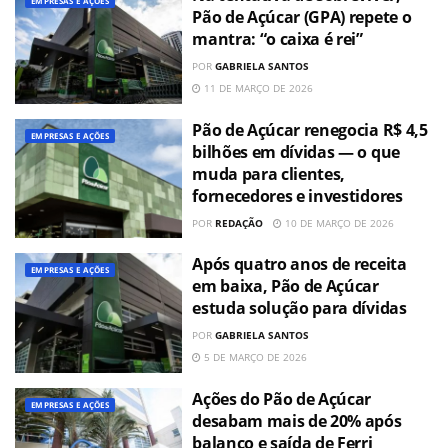
EMPRESAS E AÇÕES
Pão de Açúcar (GPA) repete o
mantra: “o caixa é rei”
POR
GABRIELA SANTOS
11 DE MARÇO DE 2026
Pão de Açúcar renegocia R$ 4,5
EMPRESAS E AÇÕES
bilhões em dívidas — o que
muda para clientes,
fornecedores e investidores
POR
REDAÇÃO
10 DE MARÇO DE 2026
Após quatro anos de receita
EMPRESAS E AÇÕES
em baixa, Pão de Açúcar
estuda solução para dívidas
POR
GABRIELA SANTOS
5 DE MARÇO DE 2026
Ações do Pão de Açúcar
EMPRESAS E AÇÕES
desabam mais de 20% após
balanço e saída de Ferri