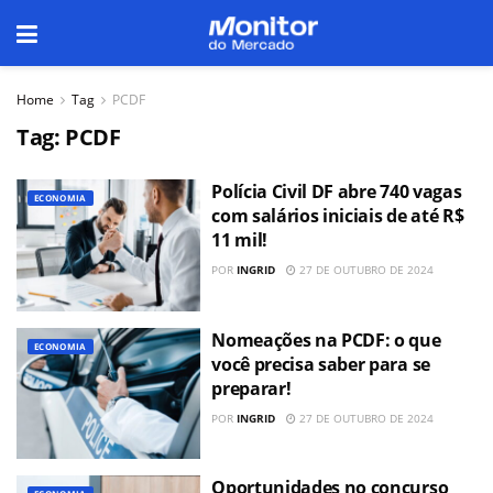
Home
Tag
PCDF
Tag:
PCDF
Polícia Civil DF abre 740 vagas
ECONOMIA
com salários iniciais de até R$
11 mil!
POR
INGRID
27 DE OUTUBRO DE 2024
Nomeações na PCDF: o que
ECONOMIA
você precisa saber para se
preparar!
POR
INGRID
27 DE OUTUBRO DE 2024
Oportunidades no concurso