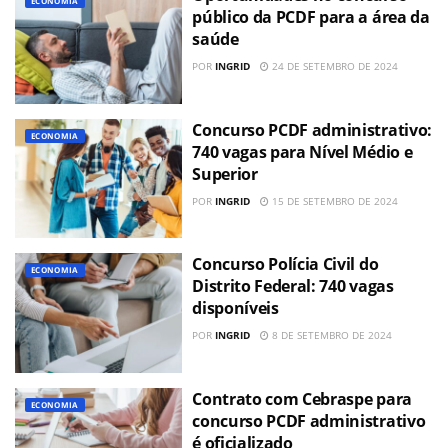
ECONOMIA
público da PCDF para a área da
saúde
POR
INGRID
24 DE SETEMBRO DE 2024
Concurso PCDF administrativo:
ECONOMIA
740 vagas para Nível Médio e
Superior
POR
INGRID
15 DE SETEMBRO DE 2024
Concurso Polícia Civil do
ECONOMIA
Distrito Federal: 740 vagas
disponíveis
POR
INGRID
8 DE SETEMBRO DE 2024
Contrato com Cebraspe para
ECONOMIA
concurso PCDF administrativo
é oficializado