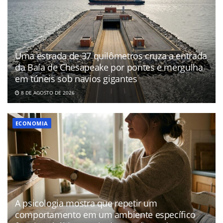
Uma estrada de 37 quilômetros cruza a entrada
da Baía de Chesapeake por pontes e mergulha
em túneis sob navios gigantes
8 DE AGOSTO DE 2026
ECONOMIA
A psicologia mostra que repetir um
comportamento em um ambiente específico