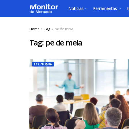
Notícias
Ferramentas
I
Home
Tag
pe de meia
Tag:
pe de meia
ECONOMIA