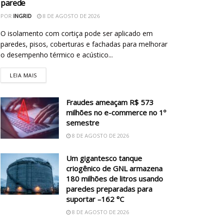
parede
POR
INGRID
8 DE AGOSTO DE 2026
O isolamento com cortiça pode ser aplicado em
paredes, pisos, coberturas e fachadas para melhorar
o desempenho térmico e acústico...
LEIA MAIS
Fraudes ameaçam R$ 573
milhões no e-commerce no 1º
semestre
8 DE AGOSTO DE 2026
Um gigantesco tanque
criogênico de GNL armazena
180 milhões de litros usando
paredes preparadas para
suportar –162 °C
8 DE AGOSTO DE 2026