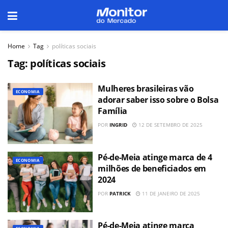
Home
Tag
políticas sociais
Tag:
políticas sociais
Mulheres brasileiras vão
ECONOMIA
adorar saber isso sobre o Bolsa
Família
POR
INGRID
12 DE SETEMBRO DE 2025
Pé-de-Meia atinge marca de 4
ECONOMIA
milhões de beneficiados em
2024
POR
PATRICK
11 DE JANEIRO DE 2025
Pé-de-Meia atinge marca