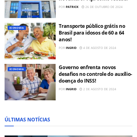
POR
PATRICK
26 DE OUTUBRO DE 2024
Transporte público grátis no
ECONOMIA
Brasil para idosos de 60 a 64
anos!
POR
INGRID
4 DE AGOSTO DE 2024
Governo enfrenta novos
ECONOMIA
desafios no controle do auxílio-
doença do INSS!
POR
INGRID
2 DE AGOSTO DE 2024
ÚLTIMAS NOTÍCIAS