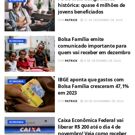
ECONOMIA
histórica: quase 4 milhões de
jovens beneficiados
POR
PATRICK
31 DE DEZEMBRO DE 2024
Bolsa Família emite
ECONOMIA
comunicado importante para
quem vai receber em dezembro
POR
PATRICK
8 DE DEZEMBRO DE 2024
IBGE aponta que gastos com
ECONOMIA
Bolsa Família cresceram 47,1%
em 2023
POR
PATRICK
28 DE NOVEMBRO DE 2024
Caixa Econômica Federal vai
ECONOMIA
liberar R$ 200 até o dia 4 de
novembro! Veja como receber