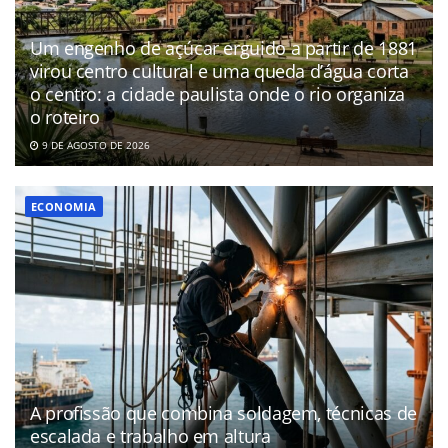
Um engenho de açúcar erguido a partir de 1881
virou centro cultural e uma queda d’água corta
o centro: a cidade paulista onde o rio organiza
o roteiro
9 DE AGOSTO DE 2026
ECONOMIA
A profissão que combina soldagem, técnicas de
escalada e trabalho em altura