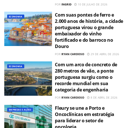
POR
INGRID
10 DE JULHO DE 2026
Com suas pontes de ferro e
ECONOMIA
2.000 anos de história, a cidade
portuguesa virou o grande
embaixador do vinho
fortificado e do barroco no
Douro
POR
RYAN CARDOSO
29 DE ABRIL DE 2026
Com um arco de concreto de
ECONOMIA
280 metros de vão, a ponte
portuguesa surgiu como o
recorde mundial em sua
categoria de engenharia
POR
RYAN CARDOSO
8 DE ABRIL DE 2026
Fleury se une a Porto e
EMPRESAS E AÇÕES
Oncoclínicas em estratégia
para liderar o setor de
oncologia