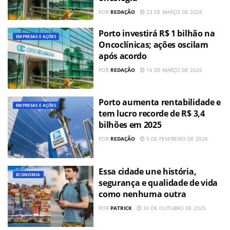
POR
REDAÇÃO
23 DE MARÇO DE 2026
Porto investirá R$ 1 bilhão na
EMPRESAS E AÇÕES
Oncoclínicas; ações oscilam
após acordo
POR
REDAÇÃO
16 DE MARÇO DE 2026
Porto aumenta rentabilidade e
EMPRESAS E AÇÕES
tem lucro recorde de R$ 3,4
bilhões em 2025
POR
REDAÇÃO
5 DE FEVEREIRO DE 2026
Essa cidade une história,
ECONOMIA
segurança e qualidade de vida
como nenhuma outra
POR
PATRICK
30 DE OUTUBRO DE 2025