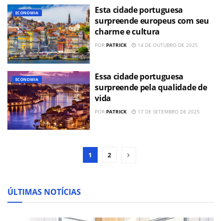
Esta cidade portuguesa
ECONOMIA
surpreende europeus com seu
charme e cultura
POR
PATRICK
14 DE OUTUBRO DE 2025
Essa cidade portuguesa
ECONOMIA
surpreende pela qualidade de
vida
POR
PATRICK
17 DE SETEMBRO DE 2025
1
2
ÚLTIMAS NOTÍCIAS