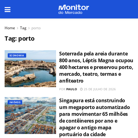
Home
Tag
porto
Tag:
porto
Soterrada pela areia durante
ECONOMIA
800 anos, Léptis Magna ocupou
400 hectares e preservou porto,
mercado, teatro, termas e
anfiteatro
POR
PAULO
25 DE JULHO DE 2026
Singapura está construindo
IMÓVEIS
um megaporto automatizado
para movimentar 65 milhões
de contêineres por ano e
apagar o antigo mapa
portuário da cidade