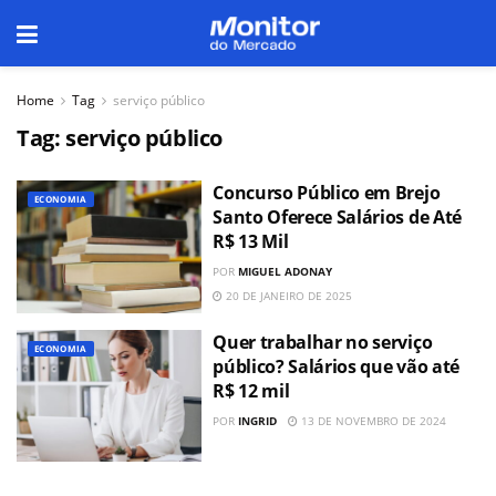
Home
Tag
serviço público
Tag:
serviço público
Concurso Público em Brejo
ECONOMIA
Santo Oferece Salários de Até
R$ 13 Mil
POR
MIGUEL ADONAY
20 DE JANEIRO DE 2025
Quer trabalhar no serviço
ECONOMIA
público? Salários que vão até
R$ 12 mil
POR
INGRID
13 DE NOVEMBRO DE 2024