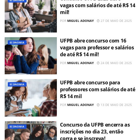
ECONOMIA
vagas com salários de até R$ 14
mil!
POR
MIGUEL ADONAY
27 DE MAIO DE 2025
UFPB abre concurso com 16
ECONOMIA
vagas para professor e salários
de até R$ 14 mil!
POR
MIGUEL ADONAY
24 DE MAIO DE 2025
UFPB abre concurso para
ECONOMIA
professores com salários de até
R$ 14 mil
POR
MIGUEL ADONAY
13 DE MAIO DE 2025
Concurso da UFPB encerra as
ECONOMIA
inscrições no dia 23, então
corra e se inscreva!