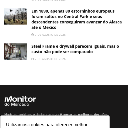
Em 1890, apenas 80 estorninhos europeus
foram soltos no Central Park e seus
descendentes conseguiram avançar do Alasca
até o México
7 DE AGOSTO DE 2026
Steel Frame e drywall parecem iguais, mas o
custo não pode ser comparado
7 DE AGOSTO DE 2026
Notícias, análises e dados para você tomar as melhores decisões.
Utilizamos cookies para oferecer melhor
Navegue no site