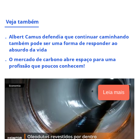
Veja também
Albert Camus defendia que continuar caminhando
também pode ser uma forma de responder ao
absurdo da vida
O mercado de carbono abre espaço para uma
profissão que poucos conhecem!
Leia mais