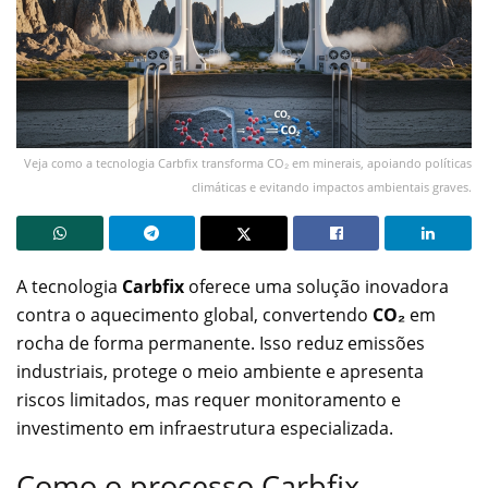
Veja como a tecnologia Carbfix transforma CO₂ em minerais, apoiando políticas
climáticas e evitando impactos ambientais graves.
A tecnologia
Carbfix
oferece uma solução inovadora
contra o aquecimento global, convertendo
CO₂
em
rocha de forma permanente. Isso reduz emissões
industriais, protege o meio ambiente e apresenta
riscos limitados, mas requer monitoramento e
investimento em infraestrutura especializada.
Como o processo Carbfix