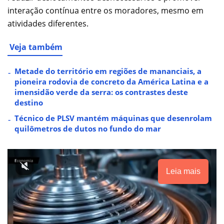
interação contínua entre os moradores, mesmo em
atividades diferentes.
Veja também
Metade do território em regiões de mananciais, a
pioneira rodovia de concreto da América Latina e a
imensidão verde da serra: os contrastes deste
destino
Técnico de PLSV mantém máquinas que desenrolam
quilômetros de dutos no fundo do mar
Leia mais