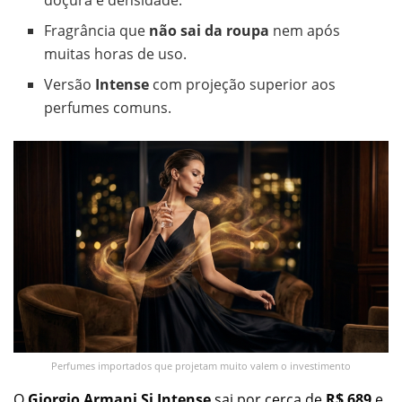
doçura e densidade.
Fragrância que
não sai da roupa
nem após
muitas horas de uso.
Versão
Intense
com projeção superior aos
perfumes comuns.
Perfumes importados que projetam muito valem o investimento
O
Giorgio Armani Si Intense
sai por cerca de
R$ 689
e