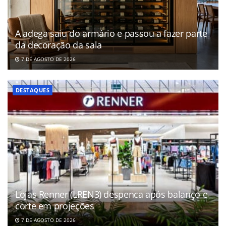
A adega saiu do armário e passou a fazer parte
da decoração da sala
7 DE AGOSTO DE 2026
DESTAQUES
Lojas Renner (LREN3) despenca após balanço e
corte em projeções
7 DE AGOSTO DE 2026