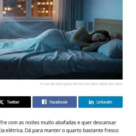
O uso de itens para dormir no calor salva seu sono
Twitter
Facebook
Linkedin
re com as noites muito abafadas e quer descansar
a elétrica. Dá para manter o quarto bastante fresco