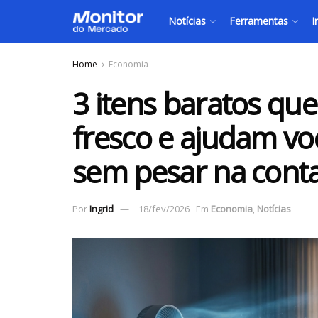
Notícias
Ferramentas
I
Home
Economia
3 itens baratos qu
fresco e ajudam vo
sem pesar na conta
Por
Ingrid
18/fev/2026
Em
Economia
,
Notícias