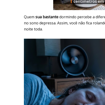
Quem
sua bastante
dormindo percebe a difere
no sono depressa. Assim, você não fica roland
noite toda.