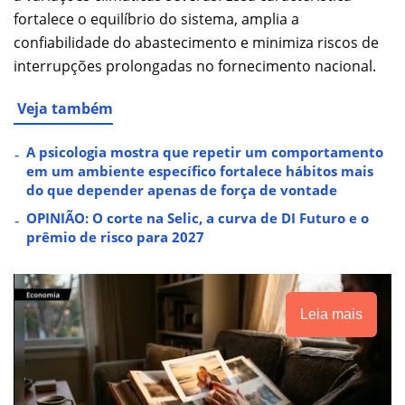
fortalece o equilíbrio do sistema, amplia a
confiabilidade do abastecimento e minimiza riscos de
interrupções prolongadas no fornecimento nacional.
Veja também
A psicologia mostra que repetir um comportamento
em um ambiente específico fortalece hábitos mais
do que depender apenas de força de vontade
OPINIÃO: O corte na Selic, a curva de DI Futuro e o
prêmio de risco para 2027
Leia mais