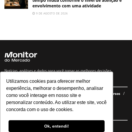
tempo muda conforme o nível de atenção e
envolvimento com uma atividade
9 DE AGOSTO DE 2026
Notícias, análises e dados para você tomar as melhores decisões.
Utilizamos cookies para oferecer melhor
Navegue no site
experiência, melhorar o desempenho, analisar
Últimas notícias
Quem somos
E-books gratuitos
Cursos
como você interage em nosso site e
Política de privacidade
personalizar conteúdo. Ao utilizar este site, você
concorda com o uso de cookies.
Siga nossas redes
Ok, entendi!