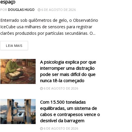
espaço
POR
DOUGLAS HUGO
6 DE AGOSTO DE 2026
Enterrado sob quilômetros de gelo, o Observatório
IceCube usa milhares de sensores para registrar
clarões produzidos por partículas secundárias. O...
LEIA MAIS
A psicologia explica por que
interromper uma distração
pode ser mais difícil do que
nunca tê-la começado
6 DE AGOSTO DE 2026
Com 15.500 toneladas
equilibradas, um sistema de
cabos e contrapesos vence o
desnível da barragem
6 DE AGOSTO DE 2026