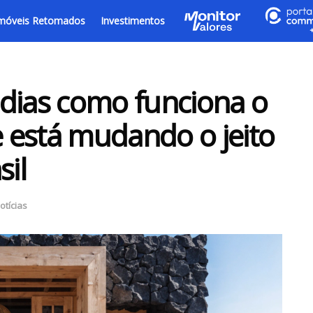
móveis Retomados
Investimentos
dias como funciona o
 está mudando o jeito
sil
otícias