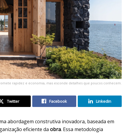
promete rapidez e economia, mas esconde detalhes que poucos conhecem.
Twitter
Facebook
Linkedin
ma abordagem construtiva inovadora, baseada em
ganização eficiente da
obra
. Essa metodologia