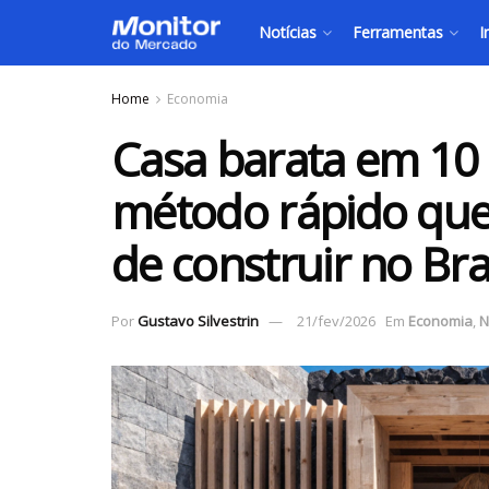
Notícias
Ferramentas
I
Home
Economia
Casa barata em 10 
método rápido que
de construir no Bra
Por
Gustavo Silvestrin
21/fev/2026
Em
Economia
,
N