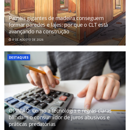
Painéis gigantes de madeira conseguem
formar paredes e lajes: por que o CLT está
avançando na construção
8 DE AGOSTO DE 2026
DESTAQUES
OPINIÃO: Como a tecnologia e regras claras
blindam o consumidor de juros abusivos e
práticas predatórias