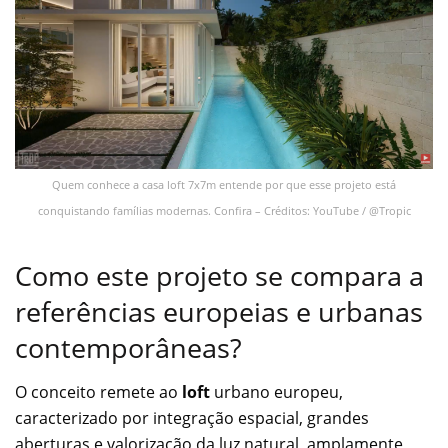
Quem conhece a casa loft 7x7m entende por que esse projeto está
conquistando famílias modernas. Confira – Créditos: YouTube / @Tropic
Como este projeto se compara a
referências europeias e urbanas
contemporâneas?
O conceito remete ao
loft
urbano europeu,
caracterizado por integração espacial, grandes
aberturas e valorização da luz natural, amplamente