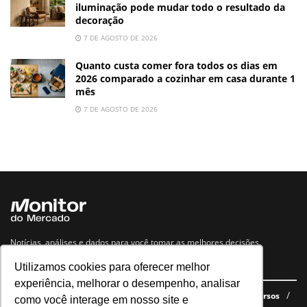
iluminação pode mudar todo o resultado da
decoração
7 DE AGOSTO DE 2026
Quanto custa comer fora todos os dias em
2026 comparado a cozinhar em casa durante 1
mês
7 DE AGOSTO DE 2026
Notícias, análises e dados para você tomar as melhores decisões.
Utilizamos cookies para oferecer melhor
Navegue no site
experiência, melhorar o desempenho, analisar
Últimas notícias
Quem somos
E-books gratuitos
Cursos
como você interage em nosso site e