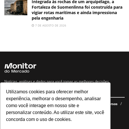
Integrada às rochas de um arquipélago, a
Fortaleza de Suomenlinna foi construída para
vigiar rotas marítimas e ainda impressiona
pela engenharia
7 DE AGOSTO DE 2026
Notícias, análises e dados para você tomar as melhores decisões.
Utilizamos cookies para oferecer melhor
Navegue no site
experiência, melhorar o desempenho, analisar
Últimas notícias
Quem somos
E-books gratuitos
Cursos
como você interage em nosso site e
Política de privacidade
personalizar conteúdo. Ao utilizar este site, você
concorda com o uso de cookies.
Siga nossas redes