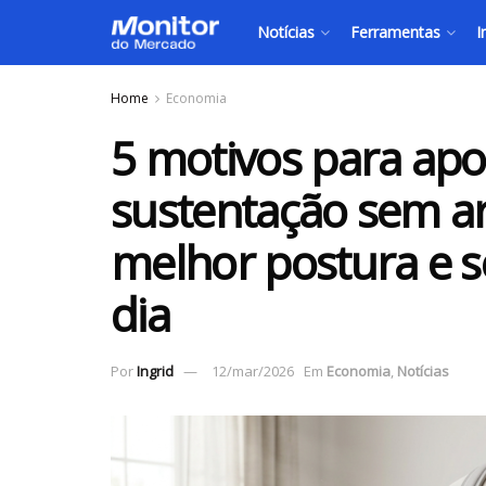
Notícias
Ferramentas
I
Home
Economia
5 motivos para apos
sustentação sem ar
melhor postura e s
dia
Por
Ingrid
12/mar/2026
Em
Economia
,
Notícias