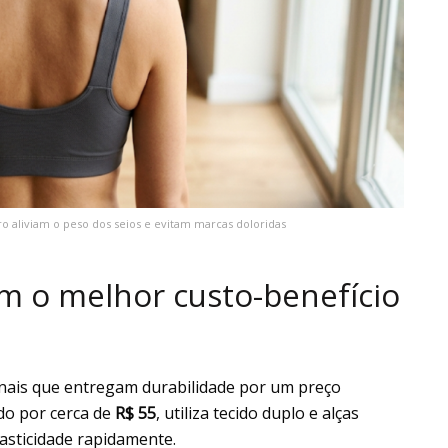
ro aliviam o peso dos seios e evitam marcas doloridas
m o melhor custo-benefício
onais que entregam durabilidade por um preço
ido por cerca de
R$ 55
, utiliza tecido duplo e alças
lasticidade rapidamente.