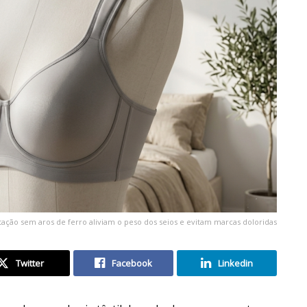
ntação sem aros de ferro aliviam o peso dos seios e evitam marcas doloridas
Twitter
Facebook
Linkedin