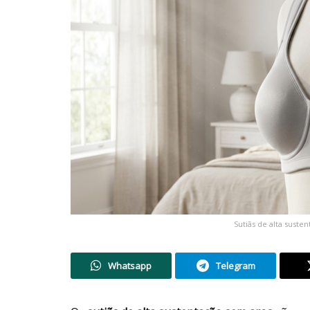
Sutiãs de alta suste
Whatsapp
Telegram