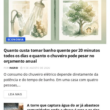
ECONOMIA
Quanto custa tomar banho quente por 20 minutos
todos os dias e quanto o chuveiro pode pesar no
orçamento anual
POR
INGRID
9 DE AGOSTO DE 2026
O consumo do chuveiro elétrico depende diretamente da
potência e do tempo de banho. Em uma casa com quatro
pessoas,...
LEIA MAIS
A torre que captura água do ar já abastece
comunidades onde a chuva é rara e os rios