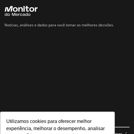
Notícias, análises e dados para você tomar as melhores decisões.
Utilizamos cookies para oferecer melhor
Navegue no site
experiência, melhorar o desempenho, analisar
Últimas notícias
Quem somos
E-books gratuitos
Cursos