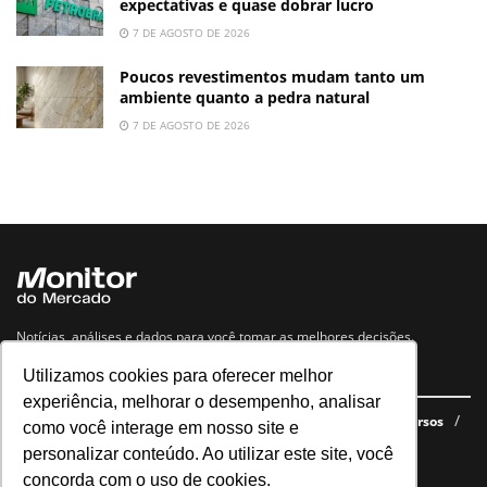
expectativas e quase dobrar lucro
7 DE AGOSTO DE 2026
Poucos revestimentos mudam tanto um
ambiente quanto a pedra natural
7 DE AGOSTO DE 2026
Notícias, análises e dados para você tomar as melhores decisões.
Utilizamos cookies para oferecer melhor
Navegue no site
experiência, melhorar o desempenho, analisar
Últimas notícias
Quem somos
E-books gratuitos
Cursos
como você interage em nosso site e
Política de privacidade
personalizar conteúdo. Ao utilizar este site, você
concorda com o uso de cookies.