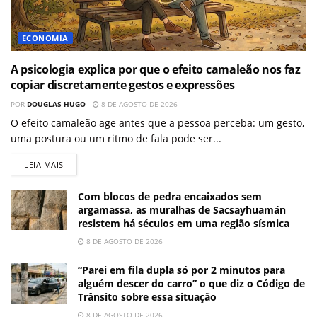
ECONOMIA
A psicologia explica por que o efeito camaleão nos faz
copiar discretamente gestos e expressões
POR
DOUGLAS HUGO
8 DE AGOSTO DE 2026
O efeito camaleão age antes que a pessoa perceba: um gesto,
uma postura ou um ritmo de fala pode ser...
LEIA MAIS
Com blocos de pedra encaixados sem
argamassa, as muralhas de Sacsayhuamán
resistem há séculos em uma região sísmica
8 DE AGOSTO DE 2026
“Parei em fila dupla só por 2 minutos para
alguém descer do carro” o que diz o Código de
Trânsito sobre essa situação
8 DE AGOSTO DE 2026