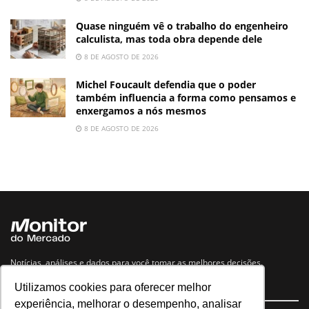
Quase ninguém vê o trabalho do engenheiro
calculista, mas toda obra depende dele
8 DE AGOSTO DE 2026
Michel Foucault defendia que o poder
também influencia a forma como pensamos e
enxergamos a nós mesmos
8 DE AGOSTO DE 2026
Notícias, análises e dados para você tomar as melhores decisões.
Utilizamos cookies para oferecer melhor
Navegue no site
experiência, melhorar o desempenho, analisar