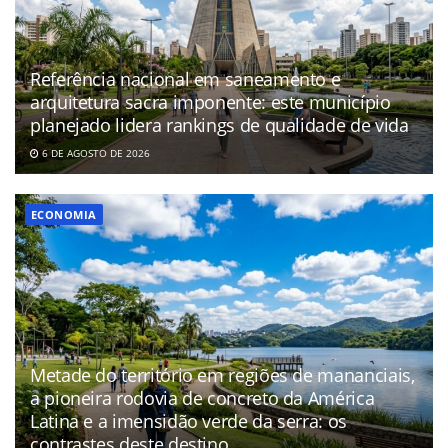
Referência nacional em saneamento e
arquitetura sacra imponente: este município
planejado lidera rankings de qualidade de vida
6 DE AGOSTO DE 2026
ECONOMIA
Metade do território em regiões de mananciais,
a pioneira rodovia de concreto da América
Latina e a imensidão verde da serra: os
contrastes deste destino