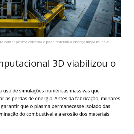
a conter plasma extremo e pode redefinir a energia limpa mundial
utacional 3D viabilizou o
ao uso de simulações numéricas massivas que
r as perdas de energia. Antes da fabricação, milhares
 garantir que o plasma permanecesse isolado das
minação do combustível e a erosão dos materiais