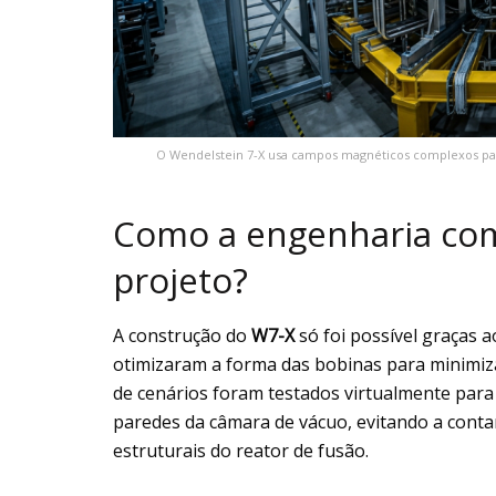
O Wendelstein 7-X usa campos magnéticos complexos par
Como a engenharia comp
projeto?
A construção do
W7-X
só foi possível graças 
otimizaram a forma das bobinas para minimiza
de cenários foram testados virtualmente para
paredes da câmara de vácuo, evitando a conta
estruturais do reator de fusão.