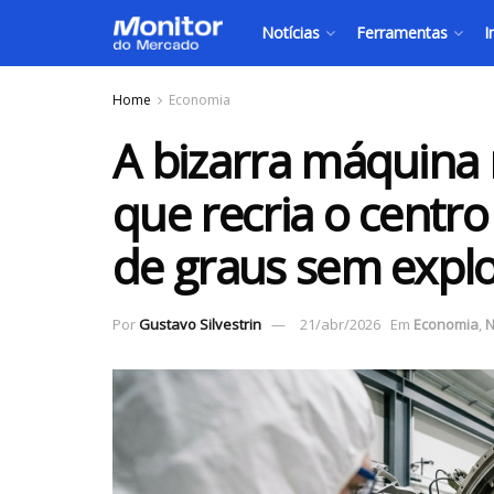
Notícias
Ferramentas
I
Home
Economia
A bizarra máquina 
que recria o centro
de graus sem explo
Por
Gustavo Silvestrin
21/abr/2026
Em
Economia
,
N