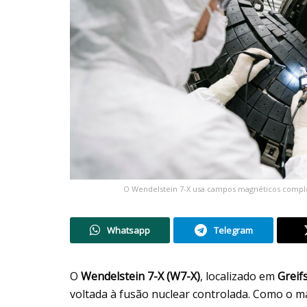
O Wendelstein 7-X usa campos magnéticos comple
Whatsapp
Telegram
O
Wendelstein 7-X (W7-X)
, localizado em
Greif
voltada à fusão nuclear controlada. Como o m