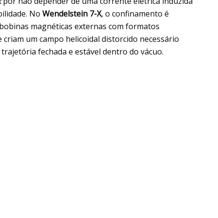
k
por não depender de uma corrente elétrica induzida
bilidade. No
Wendelstein 7-X
, o confinamento é
 bobinas magnéticas externas com formatos
criam um campo helicoidal distorcido necessário
rajetória fechada e estável dentro do vácuo.