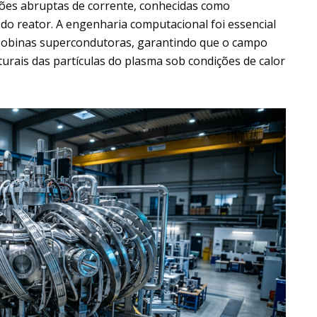
pções abruptas de corrente, conhecidas como
 do reator. A engenharia computacional foi essencial
0 bobinas supercondutoras, garantindo que o campo
turais das partículas do plasma sob condições de calor