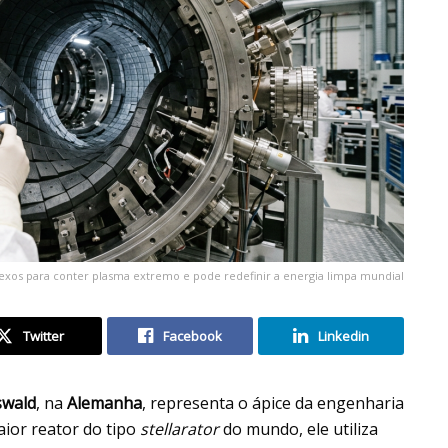
xos para conter plasma extremo e pode redefinir a energia limpa mundial
Twitter
Facebook
Linkedin
swald
, na
Alemanha
, representa o ápice da engenharia
aior reator do tipo
stellarator
do mundo, ele utiliza