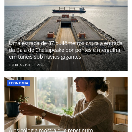
Uma estrada de 37 quilômetros cruza a entrada
da Baía de Chesapeake por pontes e mergulha
em túneis sob navios gigantes
8 DE AGOSTO DE 2026
ECONOMIA
A psicologia mostra que repetir um