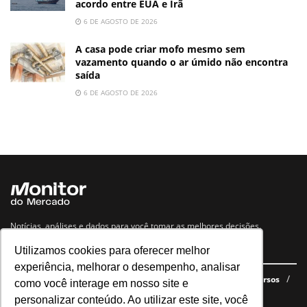
acordo entre EUA e Irã
6 DE AGOSTO DE 2026
A casa pode criar mofo mesmo sem
vazamento quando o ar úmido não encontra
saída
6 DE AGOSTO DE 2026
Notícias, análises e dados para você tomar as melhores decisões.
Utilizamos cookies para oferecer melhor
Navegue no site
experiência, melhorar o desempenho, analisar
Últimas notícias
Quem somos
E-books gratuitos
Cursos
como você interage em nosso site e
Política de privacidade
personalizar conteúdo. Ao utilizar este site, você