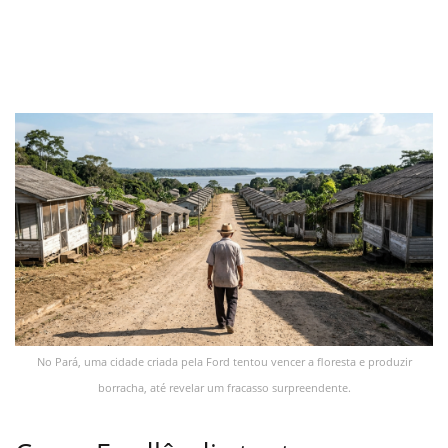
No Pará, uma cidade criada pela Ford tentou vencer a floresta e produzir
borracha, até revelar um fracasso surpreendente.