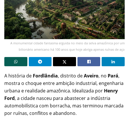
A monumental cidade fantasma erguida no meio da selva amazônica por um
bilionário americano há 100 anos que hoje abriga apenas ruínas de aço
A história de
Fordlândia
, distrito de
Aveiro
, no
Pará
,
mostra o choque entre ambição industrial, engenharia
urbana e realidade amazônica. Idealizada por
Henry
Ford
, a cidade nasceu para abastecer a indústria
automobilística com borracha, mas terminou marcada
por ruínas, conflitos e abandono.