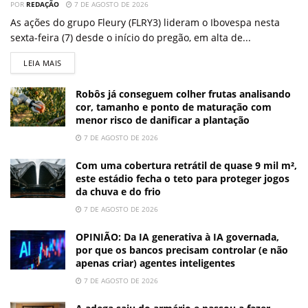
POR
REDAÇÃO
7 DE AGOSTO DE 2026
As ações do grupo Fleury (FLRY3) lideram o Ibovespa nesta
sexta-feira (7) desde o início do pregão, em alta de...
LEIA MAIS
Robôs já conseguem colher frutas analisando
cor, tamanho e ponto de maturação com
menor risco de danificar a plantação
7 DE AGOSTO DE 2026
Com uma cobertura retrátil de quase 9 mil m²,
este estádio fecha o teto para proteger jogos
da chuva e do frio
7 DE AGOSTO DE 2026
OPINIÃO: Da IA generativa à IA governada,
por que os bancos precisam controlar (e não
apenas criar) agentes inteligentes
7 DE AGOSTO DE 2026