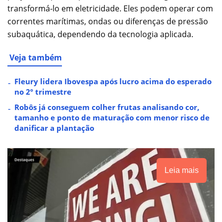
transformá-lo em eletricidade. Eles podem operar com
correntes marítimas, ondas ou diferenças de pressão
subaquática, dependendo da tecnologia aplicada.
Veja também
Fleury lidera Ibovespa após lucro acima do esperado
no 2º trimestre
Robôs já conseguem colher frutas analisando cor,
tamanho e ponto de maturação com menor risco de
danificar a plantação
Leia mais