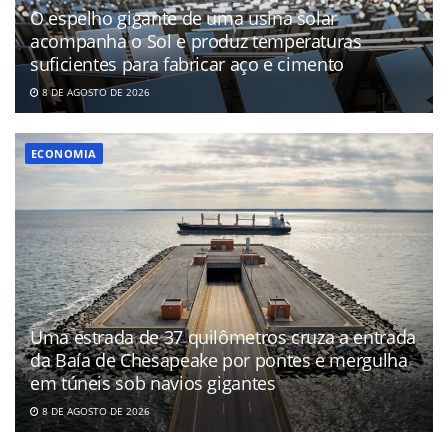
O espelho gigante de uma usina solar
acompanha o Sol e produz temperaturas
suficientes para fabricar aço e cimento
8 DE AGOSTO DE 2026
ECONOMIA
Uma estrada de 37 quilômetros cruza a entrada
da Baía de Chesapeake por pontes e mergulha
em túneis sob navios gigantes
8 DE AGOSTO DE 2026