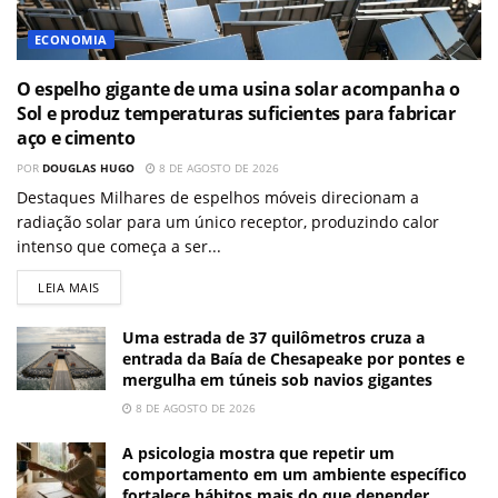
ECONOMIA
O espelho gigante de uma usina solar acompanha o
Sol e produz temperaturas suficientes para fabricar
aço e cimento
POR
DOUGLAS HUGO
8 DE AGOSTO DE 2026
Destaques Milhares de espelhos móveis direcionam a
radiação solar para um único receptor, produzindo calor
intenso que começa a ser...
LEIA MAIS
Uma estrada de 37 quilômetros cruza a
entrada da Baía de Chesapeake por pontes e
mergulha em túneis sob navios gigantes
8 DE AGOSTO DE 2026
A psicologia mostra que repetir um
comportamento em um ambiente específico
fortalece hábitos mais do que depender