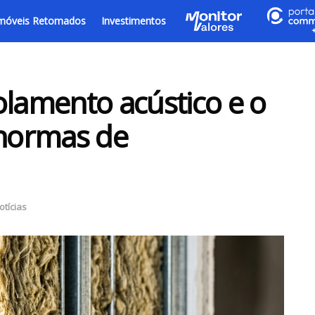
móveis Retomados
Investimentos
olamento acústico e o
normas de
otícias