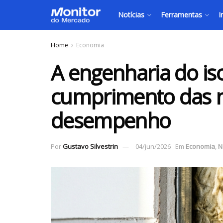
Notícias
Ferramentas
I
Home
Economia
A engenharia do is
cumprimento das 
desempenho
Por
Gustavo Silvestrin
04/jun/2026
Em
Economia
,
N