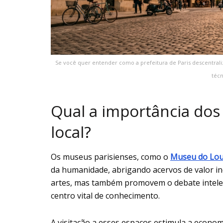
Se você quer entender como a prefeitura de Paris descentrali
técn
Qual a importância dos
local?
Os museus parisienses, como o
Museu do Lou
da humanidade, abrigando acervos de valor in
artes, mas também promovem o debate intelec
centro vital de conhecimento.
A visitação a esses espaços estimula a econom