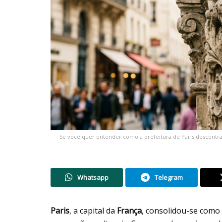
Se você quer entender como a prefeitura de Paris descentral
Whatsapp
Telegram
Paris
, a capital da
França
, consolidou-se como 