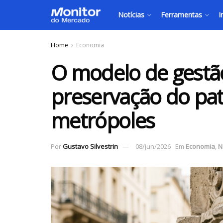
Notícias
Ferramentas
I
Home
Economia
O modelo de gestão 
preservação do pa
metrópoles
Por
Gustavo Silvestrin
08/jun/2026
Em
Economia
,
N