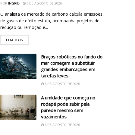
POR
INGRID
6 DE AGOSTO DE 2026
O analista de mercado de carbono calcula emissões
de gases de efeito estufa, acompanha projetos de
redução ou remoção e...
LEIA MAIS
Braços robóticos no fundo do
mar começam a substituir
grandes embarcações em
tarefas leves
6 DE AGOSTO DE 2026
A umidade que começa no
rodapé pode subir pela
parede mesmo sem
vazamentos
6 DE AGOSTO DE 2026