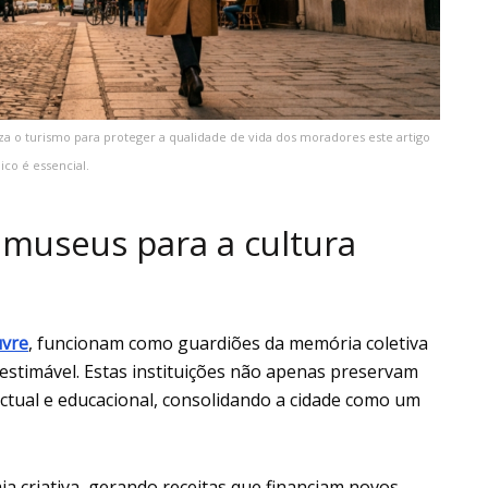
za o turismo para proteger a qualidade de vida dos moradores este artigo
ico é essencial.
 museus para a cultura
vre
, funcionam como guardiões da memória coletiva
estimável. Estas instituições não apenas preservam
tual e educacional, consolidando a cidade como um
ia criativa, gerando receitas que financiam novos