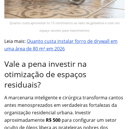
Quanto custa aproveitar os 15 centímetros ao lado da geladeira e criar um
espaço secreto para mantimentos
Leia mais:
Quanto custa instalar forro de drywall em
uma área de 80 m² em 2026
Vale a pena investir na
otimização de espaços
residuais?
A marcenaria inteligente e cirúrgica transforma cantos
antes menosprezados em verdadeiras fortalezas da
organização residencial urbana. Investir
aproximadamente
R$ 500
para configurar um setor
oculto de óleos libera as prateleiras nobres dos