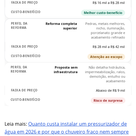
R$ 16 mil a R$ 28 mil
Melhor custo-benefício
Reforma completa
Pedras, metais melhores,
superior
nicho, iluminação,
porcelanato grande e
acabamento refinado
R$ 28 mil a R$ 42 mil
Atenção ao escopo
Proposta sem
Não detalha hidráulica,
infraestrutura
impermeabilização, ralos,
demolição, entulho ou
acabamento
Abaixo de R$ 9 mil
Risco de surpresa
Leia mais:
Quanto custa instalar um pressurizador de
água em 2026 e por que o chuveiro fraco nem sempre