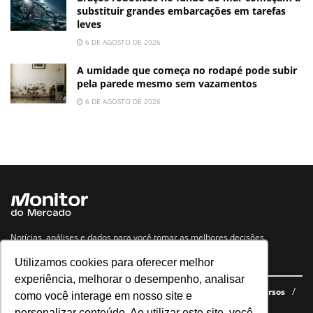
substituir grandes embarcações em tarefas
leves
6 DE AGOSTO DE 2026
A umidade que começa no rodapé pode subir
pela parede mesmo sem vazamentos
6 DE AGOSTO DE 2026
Notícias, análises e dados para você tomar as melhores decisões.
Utilizamos cookies para oferecer melhor
Navegue no site
experiência, melhorar o desempenho, analisar
Últimas notícias
Quem somos
E-books gratuitos
Cursos
como você interage em nosso site e
Política de privacidade
personalizar conteúdo. Ao utilizar este site, você