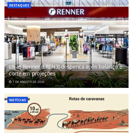
DESTAQUES
Lojas Renner (LREN3) despenca após balanço e
corte em projeções
7 DE AGOSTO DE 2026
NOTÍCIAS