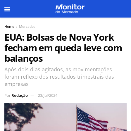
Home
Mercados
EUA: Bolsas de Nova York
fecham em queda leve com
balanços
Após dois dias agitados, as movimentações
foram reflexo dos resultados trimestrais das
empresas
Por
Redação
23/jul/2024