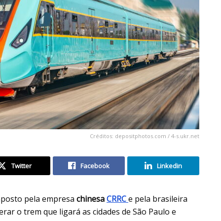
Créditos: depositphotos.com / 4-s.ukr.net
Twitter
Facebook
Linkedin
mposto pela empresa
chinesa
CRRC
e pela brasileira
perar o trem que ligará as cidades de São Paulo e