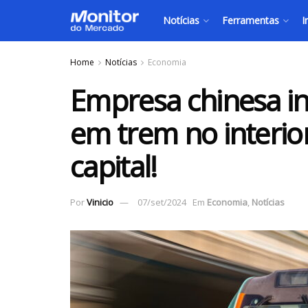
Notícias
Ferramentas
I
Home
Notícias
Economia
Empresa chinesa in
em trem no interio
capital!
Por
Vinicio
07/set/2024
Em
Economia
,
Notícias