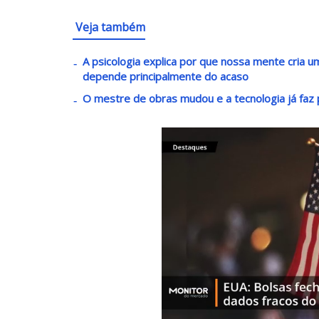
Veja também
A psicologia explica por que nossa mente cria
depende principalmente do acaso
O mestre de obras mudou e a tecnologia já faz p