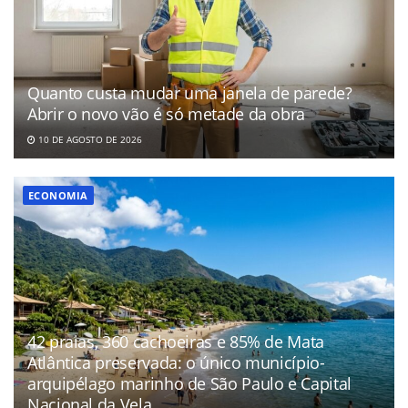
Quanto custa mudar uma janela de parede?
Abrir o novo vão é só metade da obra
10 DE AGOSTO DE 2026
ECONOMIA
42 praias, 360 cachoeiras e 85% de Mata
Atlântica preservada: o único município-
arquipélago marinho de São Paulo e Capital
Nacional da Vela