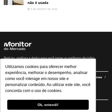
não é usada
9 DE AGOSTO DE 2026
Notícias, análises e dados para você tomar as melhores decisões.
Utilizamos cookies para oferecer melhor
Navegue no site
experiência, melhorar o desempenho, analisar
Últimas notícias
Quem somos
E-books gratuitos
Cursos
como você interage em nosso site e
Política de privacidade
personalizar conteúdo. Ao utilizar este site, você
concorda com o uso de cookies.
Siga nossas redes
Ok, entendi!