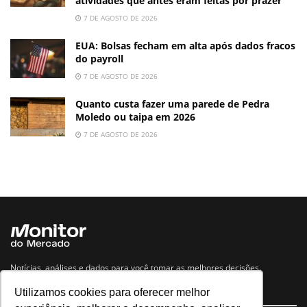
atividades que antes eram feitas por prazer
7 DE AGOSTO DE 2026
EUA: Bolsas fecham em alta após dados fracos
do payroll
7 DE AGOSTO DE 2026
Quanto custa fazer uma parede de Pedra
Moledo ou taipa em 2026
7 DE AGOSTO DE 2026
Notícias, análises e dados para você tomar as melhores decisões.
Utilizamos cookies para oferecer melhor
Navegue no site