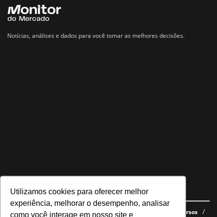
Notícias, análises e dados para você tomar as melhores decisões.
Utilizamos cookies para oferecer melhor
Navegue no site
experiência, melhorar o desempenho, analisar
Últimas notícias
Quem somos
E-books gratuitos
Cursos
como você interage em nosso site e