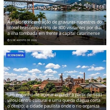
A maior concentração de gravuras rupestres do
litoral brasileiro e teto de 800 visitantes por dia:
a ilha tombada em frente à capital catarinense
9 DE AGOSTO DE 2026
ECONOMIA
Um engenho de açúcar erguido a partir de 1881
virou centro cultural e uma queda d’água corta
o centro: a cidade paulista onde o rio organiza