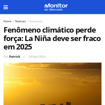
Home
Notícias
Economia
Fenômeno climático perde
força: La Niña deve ser fraco
em 2025
Por
Patrick
16/dez/2024