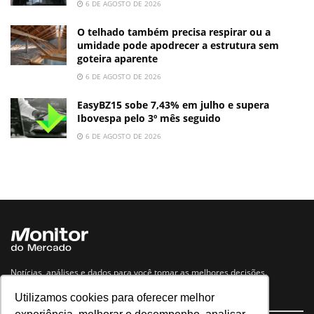
6 DE AGOSTO DE 2026
O telhado também precisa respirar ou a
umidade pode apodrecer a estrutura sem
goteira aparente
6 DE AGOSTO DE 2026
EasyBZ15 sobe 7,43% em julho e supera
Ibovespa pelo 3º mês seguido
6 DE AGOSTO DE 2026
Notícias, análises e dados para você tomar as melhores decisões.
Utilizamos cookies para oferecer melhor
Navegue no site