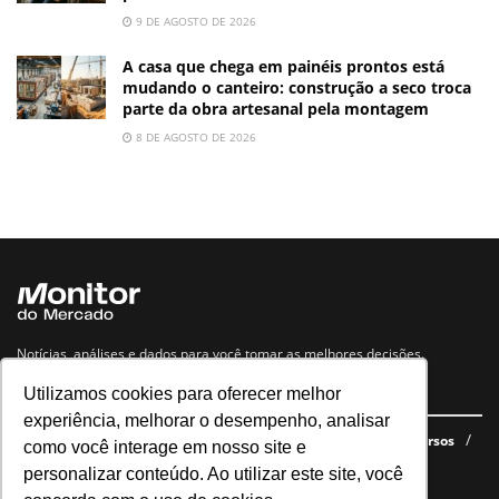
9 DE AGOSTO DE 2026
A casa que chega em painéis prontos está
mudando o canteiro: construção a seco troca
parte da obra artesanal pela montagem
8 DE AGOSTO DE 2026
Notícias, análises e dados para você tomar as melhores decisões.
Utilizamos cookies para oferecer melhor
Navegue no site
experiência, melhorar o desempenho, analisar
Últimas notícias
Quem somos
E-books gratuitos
Cursos
como você interage em nosso site e
Política de privacidade
personalizar conteúdo. Ao utilizar este site, você