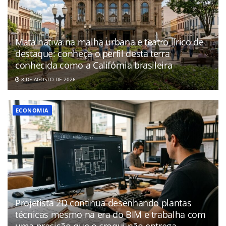
Mata nativa na malha urbana e teatro lírico de
destaque: conheça o perfil desta terra
conhecida como a Califórnia brasileira
8 DE AGOSTO DE 2026
ECONOMIA
Projetista 2D continua desenhando plantas
técnicas mesmo na era do BIM e trabalha com
uma precisão que o croqui não entrega